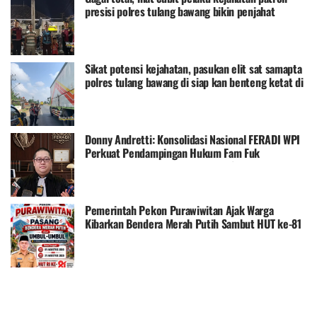
presisi polres tulang bawang bikin penjahat
terbirit-birit kegelapan
Sikat potensi kejahatan, pasukan elit sat samapta
polres tulang bawang di siap kan benteng ketat di
titik vital
Donny Andretti: Konsolidasi Nasional FERADI WPI
Perkuat Pendampingan Hukum Fam Fuk
Tjhong/Uun dengan Keterlibatan 35 Penasehat
Hukum
Pemerintah Pekon Purawiwitan Ajak Warga
Kibarkan Bendera Merah Putih Sambut HUT ke-81
Republik Indonesia