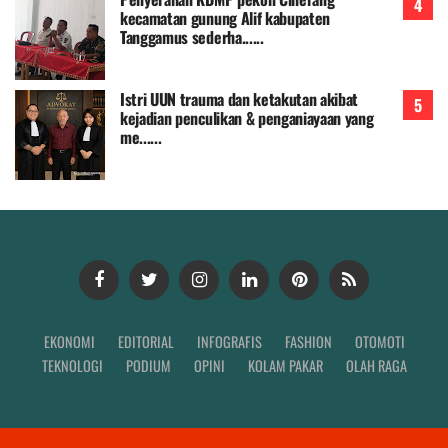
kecamatan gunung Alif kabupaten
Tanggamus sederha......
Istri UUN trauma dan ketakutan akibat
kejadian penculikan & penganiayaan yang
me......
EKONOMI
EDITORIAL
INFOGRAFIS
FASHION
OTOMOTI
TEKNOLOGI
PODIUM
OPINI
KOLAM PAKAR
OLAH RAGA