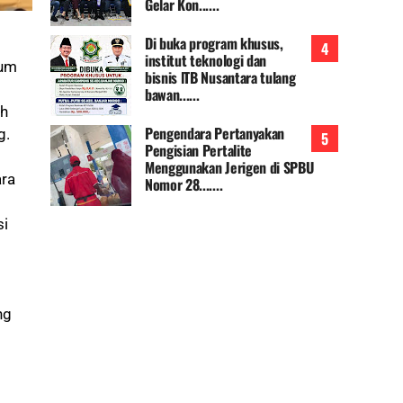
Gelar Kon......
Di buka program khusus,
institut teknologi dan
rum
bisnis lTB Nusantara tulang
bawan......
oh
Pengendara Pertanyakan
g.
Pengisian Pertalite
Menggunakan Jerigen di SPBU
ara
Nomor 28.......
si
ng