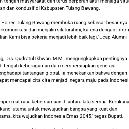
-tengah masyarakat dan terus berperan aktif menjaga situ
n dan kondusif di Kabupaten Tulang Bawang.
ri Polres Tulang Bawang membuka ruang sebesar besar nya
rkomunikasi dan menjalin silaturahmi, karena dengan infor
alian Kami bisa bekerja menjadi lebih baik lagi.”Ucap Alumni
g, Drs. Qudratul Ikhwan, M.M., mengungkapkan pentingnya
di tengah keberagaman dan mempersiapkan generasi
nghadapi tantangan global. Ia menekankan bahwa dengan
dapat mencapai cita-cita menjadi negara maju pada Indonesi
emperkuat rasa kebersamaan di antara kita semua. Kerukun
h kunci utama untuk mewujudkan bangsa yang kuat dan
sama, kita wujudkan Indonesia Emas 2045," tegas Bupati.