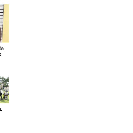
ba
k
a,
i