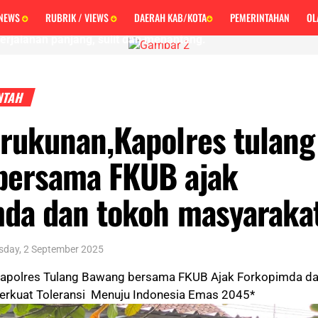
 Gangsa
 NEWS
RUBRIK / VIEWS
DAERAH KAB/KOTA
PEMERINTAHAN
OL
erjalanan panjang, sulit dan menantang.
NTAH
rukunan,Kapolres tulang
bersama FKUB ajak
mda dan tokoh masyaraka
sday, 2 September 2025
Kapolres Tulang Bawang bersama FKUB Ajak Forkopimda d
erkuat Toleransi Menuju Indonesia Emas 2045*