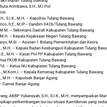
akil Bupati Tulang Bawang
 Suta Arimbawa, S.H., M.I.Pol
min
.H., S.I.K., M.H. – Kapolres Tulang Bawang
arico, S.E., M.IP.– Dandim 0426/Tulang Bawang
P., M.M. – Sekretaris Daerah Kabupaten Tulang Bawang
., M.H. – Kepala Kejaksaan Negeri Tulang Bawang-
aryo, M.Si. – Asisten 1 Bidang Pemerintahan dan Kesra
S.H., M.H. – Kepala Badan Kesbangpol Kabupaten Tulang Baw
, S.E., M.H. – Kasat Pol PP Kabupaten Tulang Bawang
– Ketua FKUB Kabupaten Tulang Bawang
.Pd. – Ketua NU Kabupaten Tulang Bawang
S.Ag., M.Kom.I. – Kepala Kemenag Kabupaten Tulang Bawang
., M.H. – Kapolsek Banjar Agung
P. – Camat Banjar Agung
ng, AKBP Yuliansyah, S.H., S.I.K., M.H., menyampaikan Mar
enyikapi perkembangan isu-isu situasi Kamtibmas yang sed