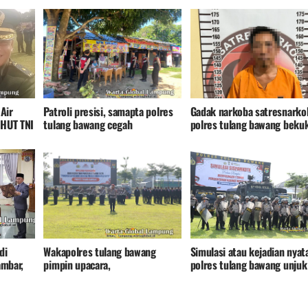
Air
Patroli presisi, samapta polres
Gadak narkoba satresnarko
 HUT TNI
tulang bawang cegah
polres tulang bawang beku
kriminalitas dan konflik sosial,
pengedar sabu di warung
pinggir jalan
di
Wakapolres tulang bawang
Simulasi atau kejadian nyat
mbar,
pimpin upacara,
polres tulang bawang unjuk
jabat
kemampuan tangani situas
n
kontijensi,