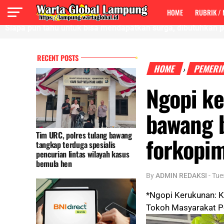
Pesona surga yang tersembunyi: Curup
HOME
RUBRIK /
Siapa pun tahu untuk bisa mendapatkan surga, dibutuhkan p
RECENT POSTS
HOME
PEMERI
›
Ngopi ke
bawang 
Tim URC, polres tulang bawang
forkopi
tangkap terduga spesialis
pencurian lintas wilayah kasus
bemula hen
By
ADMIN REDAKSI
-
Tue
*Ngopi Kerukunan: 
Tokoh Masyarakat P