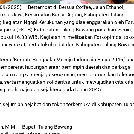
09/2025) — Bertempat di Bersua Coffee, Jalan Ethanol,
ur Jaya, Kecamatan Banjar Agung, Kabupaten Tulang
 kegiatan Ngopi Kerukunan yang diselenggarakan oleh Fo
agama (FKUB) Kabupaten Tulang Bawang pada hari Senin,
 pukul 16.00 WIB. Kegiatan ini melibatkan Forkopimda, tok
 masyarakat, serta tokoh adat dari Kabupaten Tulang Bawan
ema "Bersatu Bangsaku Menuju Indonesia Emas 2045," ac
 mempererat hubungan antar pemimpin daerah dan berbagai
dalam rangka menjaga kerukunan, mempromosikan toleran
, serta menguatkan solidaritas untuk mewujudkan cita-cita
ng lebih maju dan sejahtera pada tahun 2045.
leh sejumlah pejabat dan tokoh terkemuka di Kabupaten Tula
wan, M.M. – Bupati Tulang Bawang