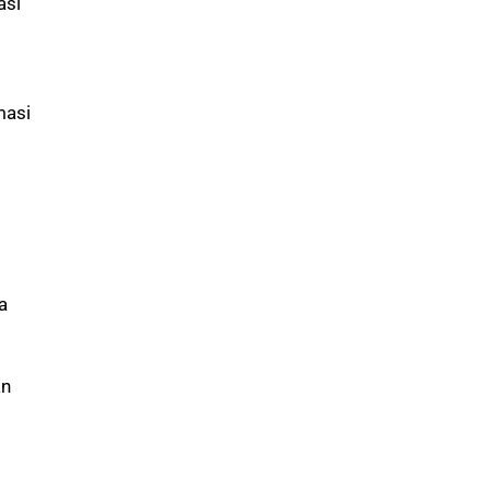
asi
masi
a
an