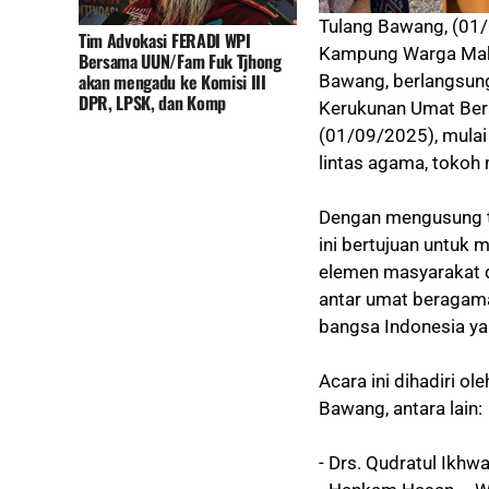
Tulang Bawang, (01/
Tim Advokasi FERADI WPI
Kampung Warga Makm
Bersama UUN/Fam Fuk Tjhong
akan mengadu ke Komisi III
Bawang, berlangsung
DPR, LPSK, dan Komp
Kerukunan Umat Ber
(01/09/2025), mulai
lintas agama, tokoh
Dengan mengusung t
ini bertujuan untuk
elemen masyarakat 
antar umat beragama
bangsa Indonesia ya
Acara ini dihadiri o
Bawang, antara lain:
- Drs. Qudratul Ikh