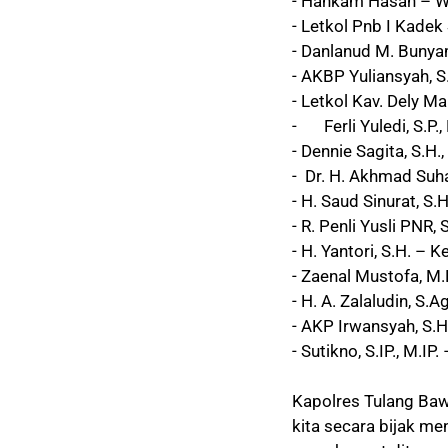
- Hankam Hasan – W
- Letkol Pnb I Kadek
- Danlanud M. Bunya
- AKBP Yuliansyah, S
- Letkol Kav. Dely M
-
Ferli Yuledi, S.
- Dennie Sagita, S.H
- Dr. H. Akhmad Suh
- H. Saud Sinurat, 
- R. Penli Yusli PNR
- H. Yantori, S.H. 
- Zaenal Mustofa, M
- H. A. Zalaludin, 
- AKP Irwansyah, S.H
- Sutikno, S.IP., M.I
Kapolres Tulang Bawa
kita secara bijak m