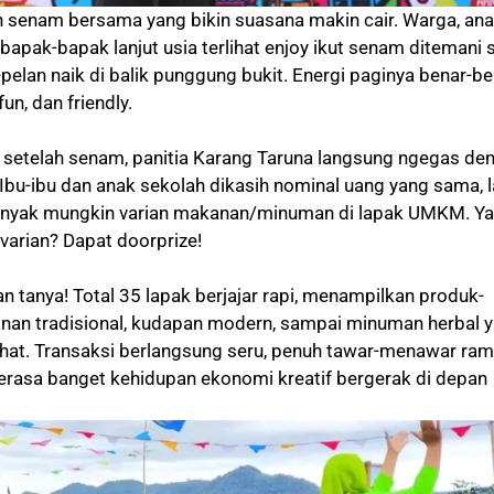
 senam bersama yang bikin suasana makin cair. Warga, ana
 bapak-bapak lanjut usia terlihat enjoy ikut senam ditemani 
pelan naik di balik punggung bukit. Energi paginya benar-b
fun, dan friendly.
 setelah senam, panitia Karang Taruna langsung ngegas de
 Ibu-ibu dan anak sekolah dikasih nominal uang yang sama, l
banyak mungkin varian makanan/minuman di lapak UMKM. Y
varian? Dapat doorprize!
tanya! Total 35 lapak berjajar rapi, menampilkan produk-
janan tradisional, kudapan modern, sampai minuman herbal 
ehat. Transaksi berlangsung seru, penuh tawar-menawar ra
Kerasa banget kehidupan ekonomi kreatif bergerak di depan