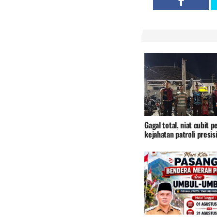
Gagal total, niat cubit p
kejahatan patroli presis
tulang bawang bikin pen
terbirit-birit kegelapan