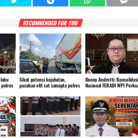
RECOMMENDED FOR YOU
elaku
Sikat potensi kejahatan,
Donny Andretti: Konsolidas
i polres
pasukan elit sat samapta polres
Nasional FERADI WPI Perku
jahat
tulang bawang di siap kan
Pendampingan Hukum Fam 
benteng ketat di titik vital
Tjhong/Uun dengan
Keterlibatan 35 Penasehat
Hukum