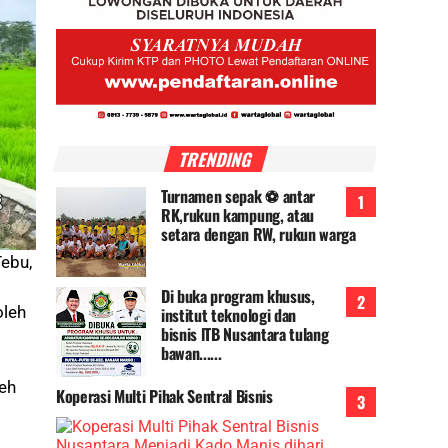
TRENDING
Turnamen sepak ⚽ antar
RK,rukun kampung, atau
setara dengan RW, rukun warga
ebu,
Di buka program khusus,
oleh
institut teknologi dan
bisnis lTB Nusantara tulang
bawan......
leh
Koperasi Multi Pihak Sentral Bisnis