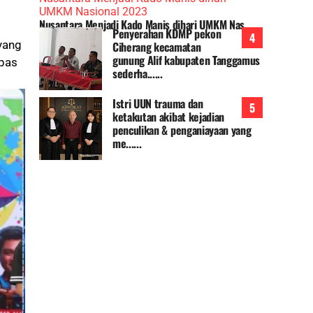
Nusantara Menjadi Kado Manis dihari UMKM Nas......
Penyerahan KDMP pekon
 yang
Ciherang kecamatan
gunung Alif kabupaten Tanggamus
 pas
sederha......
Istri UUN trauma dan
ketakutan akibat kejadian
penculikan & penganiayaan yang
me......