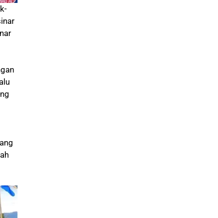
k-
sinar
enar
ngan
alu
ang
yang
mah