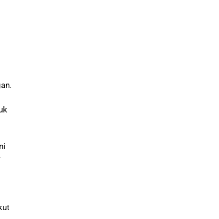
gan.
uk
ni
r
kut