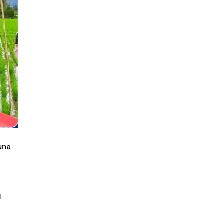
una
g