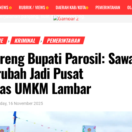
 Gangsa
 NEWS
RUBRIK / VIEWS
DAERAH KAB/KOTA
PEMERINTAHAN
OL
erjalanan panjang, sulit dan menantang.
NE
KRIMINAL
PEMERINTAHAN
›
›
eng Bupati Parosil: Saw
ubah Jadi Pusat
itas UMKM Lambar
day, 16 November 2025