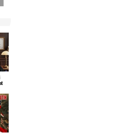
i
at
Fuk