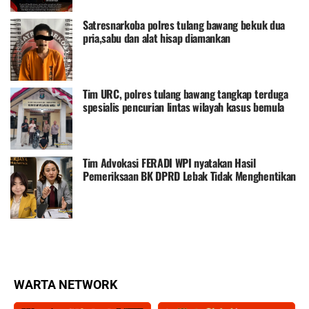
Satresnarkoba polres tulang bawang bekuk dua
pria,sabu dan alat hisap diamankan
Tim URC, polres tulang bawang tangkap terduga
spesialis pencurian lintas wilayah kasus bemula
hendak menggoreng tempe kerena lapar
Tim Advokasi FERADI WPI nyatakan Hasil
Pemeriksaan BK DPRD Lebak Tidak Menghentikan
Penyidikan Perkara Fam Fuk Tjhong alias Eyang
Uun
WARTA NETWORK