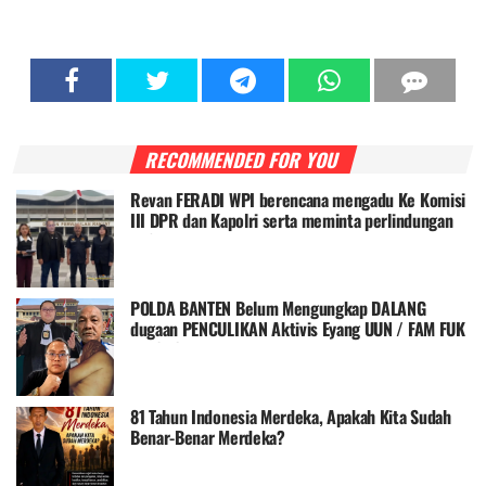
RECOMMENDED FOR YOU
Revan FERADI WPI berencana mengadu Ke Komisi
III DPR dan Kapolri serta meminta perlindungan
LPSK untuk Eyang UUN / Fam Fuk Tjhong
POLDA BANTEN Belum Mengungkap DALANG
dugaan PENCULIKAN Aktivis Eyang UUN / FAM FUK
TJHONG. Keberanian Polda Banten Diuji Ujar
Ketum FERADI WPI
81 Tahun Indonesia Merdeka, Apakah Kita Sudah
Benar-Benar Merdeka?