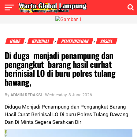
HOME
KRIMINAL
PEMERINTAHAN
SOSIAL
›
›
›
Di duga menjadi penampung dan
pengangkut barang hasil curhat
berinisial LO di buru polres tulang
bawang,
By
ADMIN REDAKSI
-
Wednesday, 3 June 2026
Diduga Menjadi Penampung dan Pengangkut Barang
Hasil Curat Berinisal LO Di buru Polres Tulang Bawang
Dan Di Minta Segera Serahkan Diri