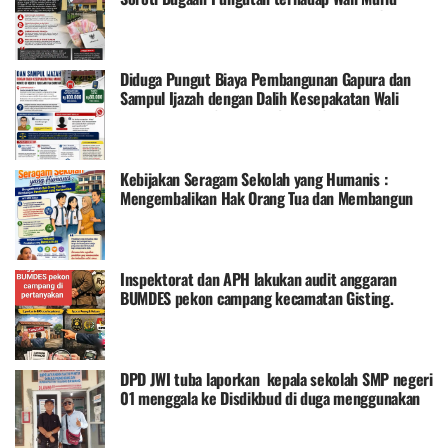
dengan Dalih Kesepakatan Pembangunan Gapura
dan Pembelian Sampul Ijazah
Diduga Pungut Biaya Pembangunan Gapura dan
Sampul Ijazah dengan Dalih Kesepakatan Wali
Murid, Komite SD Negeri 3 Tugu Sari Tuai Sorotan
Kebijakan Seragam Sekolah yang Humanis :
Mengembalikan Hak Orang Tua dan Membangun
Pendidikan yang Berkeadilan
Inspektorat dan APH lakukan audit anggaran
BUMDES pekon campang kecamatan Gisting.
DPD JWI tuba laporkan kepala sekolah SMP negeri
01 menggala ke Disdikbud di duga menggunakan
dana bos tidak tempat sasaran,