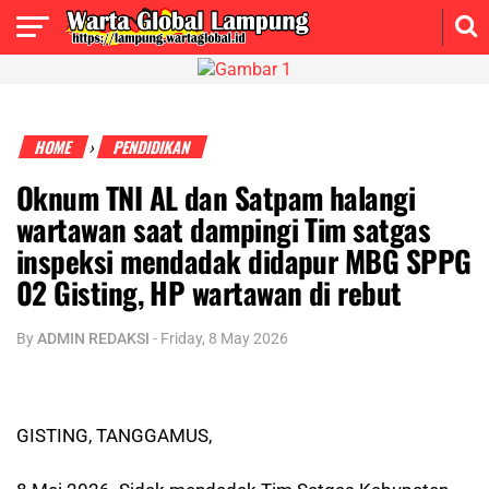
HOME
PENDIDIKAN
›
Oknum TNI AL dan Satpam halangi
wartawan saat dampingi Tim satgas
inspeksi mendadak didapur MBG SPPG
02 Gisting, HP wartawan di rebut
By
ADMIN REDAKSI
-
Friday, 8 May 2026
GISTING, TANGGAMUS,