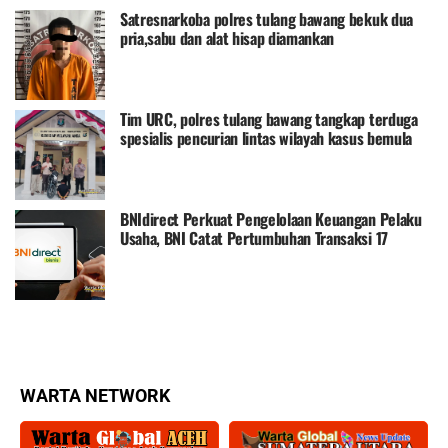
Satresnarkoba polres tulang bawang bekuk dua
pria,sabu dan alat hisap diamankan
Tim URC, polres tulang bawang tangkap terduga
spesialis pencurian lintas wilayah kasus bemula
hendak menggoreng tempe kerena lapar
BNIdirect Perkuat Pengelolaan Keuangan Pelaku
Usaha, BNI Catat Pertumbuhan Transaksi 17
Persen dan Perluas Pemanfaatan Layanan Digital
bagi Nasabah Bisnis
WARTA NETWORK